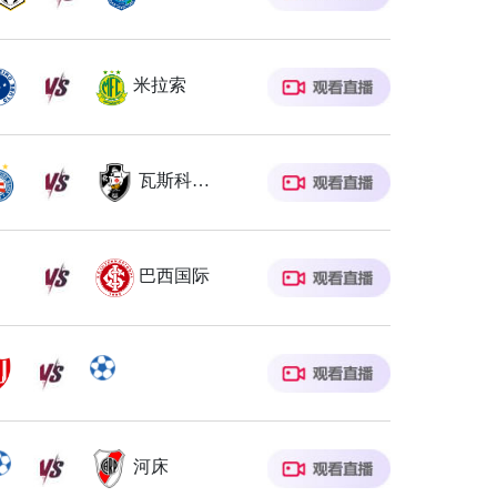
米拉索
瓦斯科达伽马
巴西国际
河床