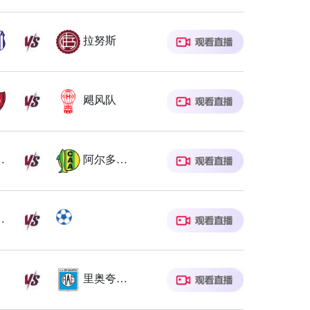
拉努斯
飓风队
奥中央
阿尔多斯维
瓦学院
里奥夸尔托学生队