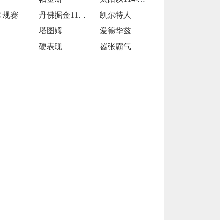
常规赛
丹佛掘金112-101达拉斯独行侠
凯尔特人
塔图姆
爱德华兹
硬表现
嚣张霸气