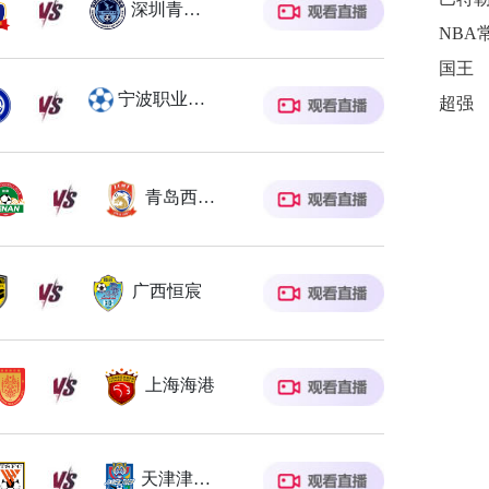
深圳青年人
NBA
国王
宁波职业足球俱乐部
超强
青岛西海岸
广西恒宸
上海海港
天津津门虎