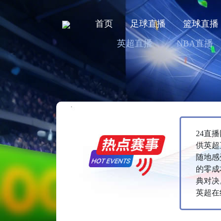
首页
足球直播
篮球直播
英超直播
NBA直播
24直
供英超
随地感
的零成
典对决
英超在