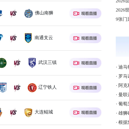
佛山南狮
9张
南通支云
武汉三镇
·
迪马
·
罗马诺
·
阿克
辽宁铁人
·
曼联
·
葡萄
大连鲲城
·
雄狮破
·
根据您的要