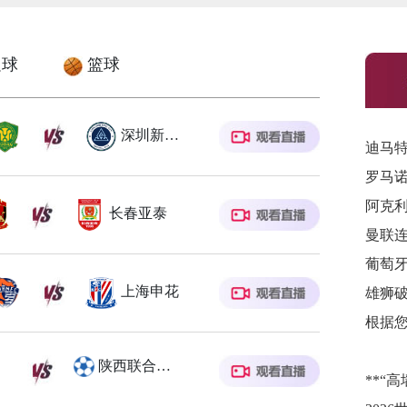
球
篮球
深圳新鹏城
迪马
阿克
长春亚泰
曼联
上海申花
陕西联合月亮泊队
**“