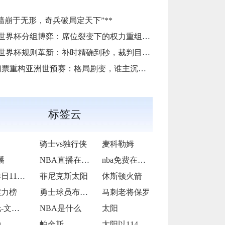
高墙崩于无形，奇兵破局定天下”**
6世界杯分组博弈：席位裂变下的权力重组与秩序进化
6世界杯规则革新：补时精确到秒，裁判目标“零差错”
门票重构亚洲世预赛：格局剧变，谁主沉浮？
标签云
骑士vs独行侠
麦科勒姆
播
NBA直播在线观看
nba免费在线高清直播
湖人昨日119-102战胜老鹰
菲尼克斯太阳
休斯顿火箭
实力榜
勇士球员布兰丁·波齐姆斯基
马刺老将保罗
维克托-文班亚马 圣安东尼奥马刺
NBA是什么
太阳
勒
帕金斯
太阳以114-106战胜爵士