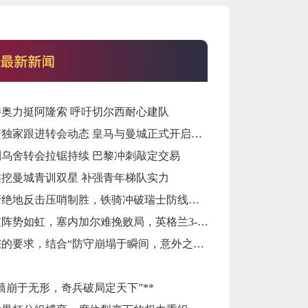
特奥力挺阿隆索 呼吁切尔西耐心建队
罗马诺独家跟进转会动态 皇马与曼城正式开启罗德里转会谈判
利乌舍转会拉锯持续 巴黎冲刺敲定交易
连挖曼城青训双星 补强青年梯队实力
葡萄牙绝地反击压哨制胜，铁骑冲破瑞士防线挺进八强
雄狮破阵势如虹，塞内加尔难挽败局，英格兰3-1晋级八强
根据您的要求，结合“防守崩塌于瞬间，意外之人主宰战局”这一核心逻辑，我为您重拟的标题是：
高墙崩于无形，奇兵破局定天下”**