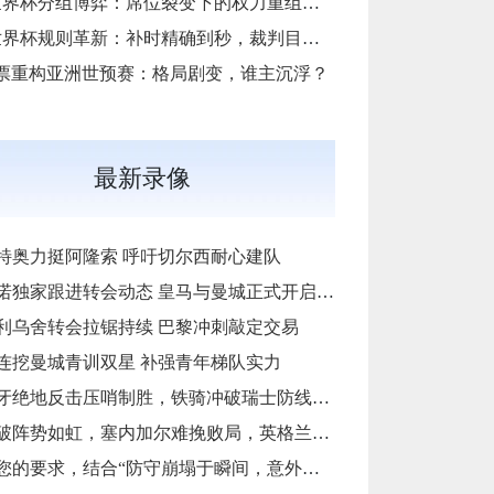
2026世界杯分组博弈：席位裂变下的权力重组与秩序进化
2026世界杯规则革新：补时精确到秒，裁判目标“零差错”
门票重构亚洲世预赛：格局剧变，谁主沉浮？
最新录像
特奥力挺阿隆索 呼吁切尔西耐心建队
独家跟进转会动态 皇马与曼城正式开启罗德里转会谈判
利乌舍转会拉锯持续 巴黎冲刺敲定交易
连挖曼城青训双星 补强青年梯队实力
牙绝地反击压哨制胜，铁骑冲破瑞士防线挺进八强
阵势如虹，塞内加尔难挽败局，英格兰3-1晋级八强
求，结合“防守崩塌于瞬间，意外之人主宰战局”这一核心逻辑，我为您重拟的标题是：