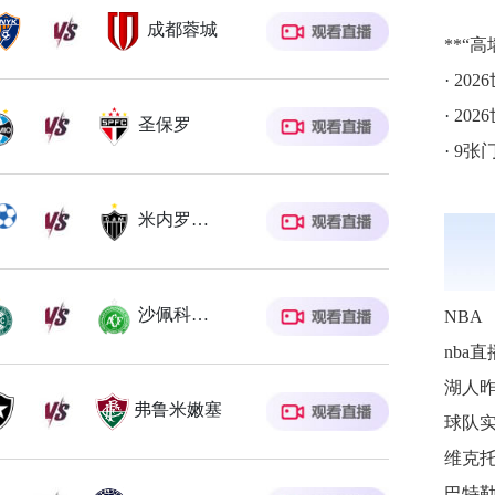
成都蓉城
**“
·
202
·
202
圣保罗
·
9张
米内罗竞技
沙佩科恩斯
NBA
nba直
弗鲁米嫩塞
球队
巴特