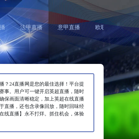
播
法甲直播
意甲直播
欧联直播
亚
直播？24直播网是您的最佳选择！平台提
赛事。用户可一键开启英超直播，随时
确保画面清晰稳定，加上英超在线直播
止于直播，还包含录像回放，随时回味经
在线直播】永不打烊。抓住机会，体验